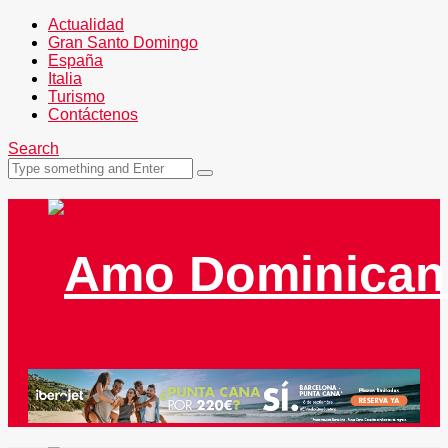
Actualidad
Gran Santo Domingo
España
Italia
Turismo
Contáctenos
Search