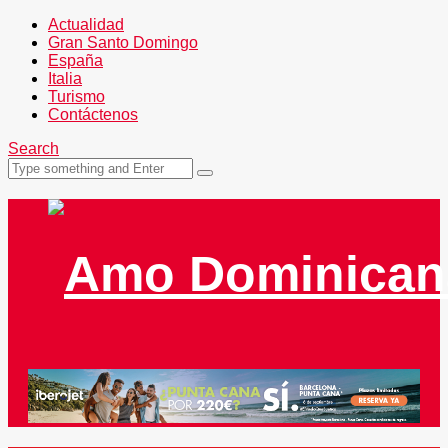
Actualidad
Gran Santo Domingo
España
Italia
Turismo
Contáctenos
Search