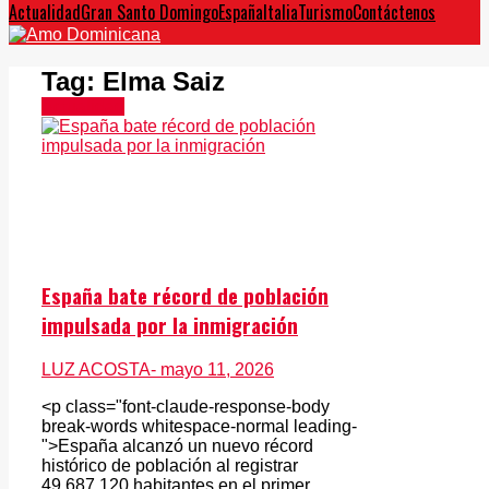
Actualidad
Gran Santo Domingo
España
Italia
Turismo
Contáctenos
Tag:
Elma Saiz
Actualidad
España bate récord de población
impulsada por la inmigración
LUZ ACOSTA
- mayo 11, 2026
<p class="font-claude-response-body
break-words whitespace-normal leading-
">España alcanzó un nuevo récord
histórico de población al registrar
49.687.120 habitantes en el primer