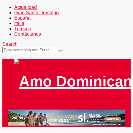
Actualidad
Gran Santo Domingo
España
Italia
Turismo
Contáctenos
Search