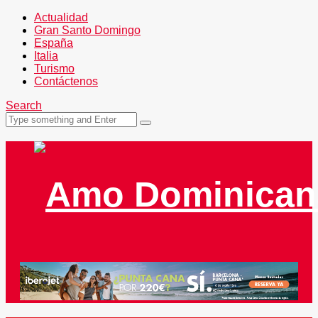
Actualidad
Gran Santo Domingo
España
Italia
Turismo
Contáctenos
Search