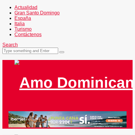
Actualidad
Gran Santo Domingo
España
Italia
Turismo
Contáctenos
Search