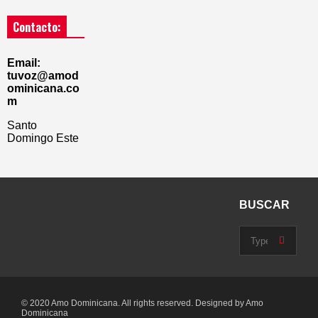
Contacto:
Email:
tuvoz@amod
ominicana.co
m
Santo
Domingo Este
BUSCAR
© 2020 Amo Dominicana. All rights reserved. Designed by Amo
Dominicana