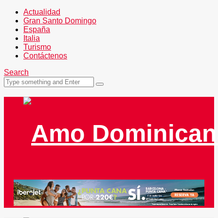
Actualidad
Gran Santo Domingo
España
Italia
Turismo
Contáctenos
Search