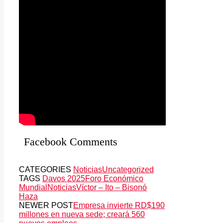
Facebook Comments
CATEGORIES
Noticias
Uncategorized
TAGS
Davos 2025
Foro Económico
Mundial
Noticias
Víctor – Ito – Bisonó
Haza
NEWER POST
Empresa invierte RD$190
millones en nueva sede; creará 560