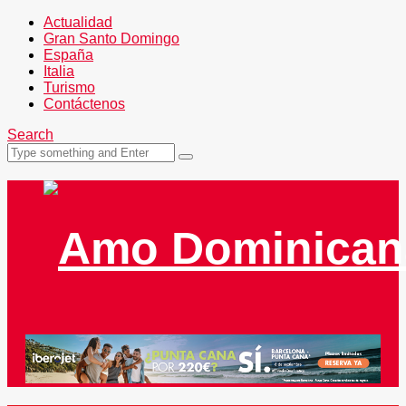
Actualidad
Gran Santo Domingo
España
Italia
Turismo
Contáctenos
Search