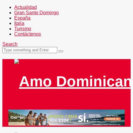
Actualidad
Gran Santo Domingo
España
Italia
Turismo
Contáctenos
Search