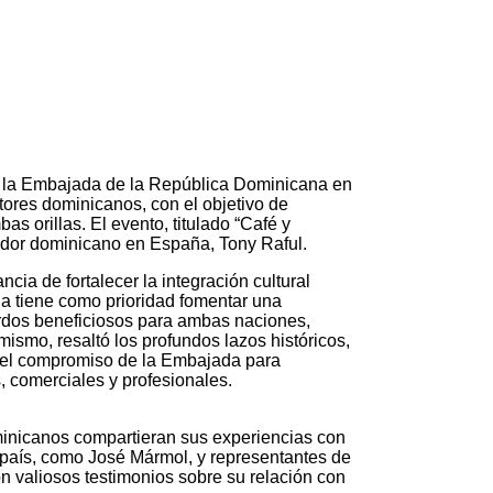
d, la Embajada de la República Dominicana en
tores dominicanos, con el objetivo de
s orillas. El evento, titulado “Café y
ajador dominicano en España, Tony Raful.
cia de fortalecer la integración cultural
 tiene como prioridad fomentar una
rdos beneficiosos para ambas naciones,
imismo, resaltó los profundos lazos históricos,
ó el compromiso de la Embajada para
, comerciales y profesionales.
minicanos compartieran sus experiencias con
el país, como José Mármol, y representantes de
on valiosos testimonios sobre su relación con