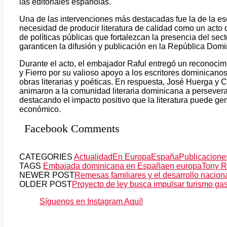
las editoriales españolas.
Una de las intervenciones más destacadas fue la de la escr
necesidad de producir literatura de calidad como un acto 
de políticas públicas que fortalezcan la presencia del se
garanticen la difusión y publicación en la República Domi
Durante el acto, el embajador Raful entregó un reconocimi
y Fierro por su valioso apoyo a los escritores dominicanos,
obras literarias y poéticas. En respuesta, José Huerga y C
animaron a la comunidad literaria dominicana a perseverar 
destacando el impacto positivo que la literatura puede gene
económico.
Facebook Comments
CATEGORIES
Actualidad
En Europa
España
Publicacione
TAGS
Embajada dominicana en España
en europa
Tony R
NEWER POST
Remesas familiares y el desarrollo nacion
OLDER POST
Proyecto de ley busca impulsar turismo g
Síguenos en Instagram Aquí!