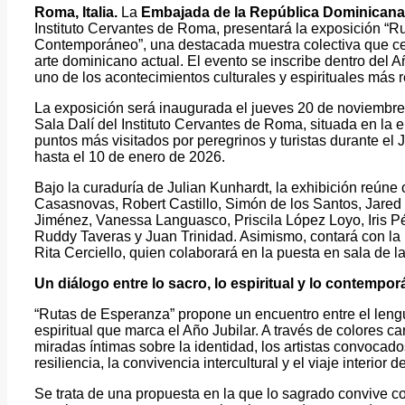
Roma, Italia.
La
Embajada de la República Dominicana 
Instituto Cervantes de Roma, presentará la exposición “
Contemporáneo”, una destacada muestra colectiva que cel
arte dominicano actual. El evento se inscribe dentro del 
uno de los acontecimientos culturales y espirituales más r
La exposición será inaugurada el jueves 20 de noviembre 
Sala Dalí del Instituto Cervantes de Roma, situada en la
puntos más visitados por peregrinos y turistas durante el
hasta el 10 de enero de 2026.
Bajo la curaduría de Julian Kunhardt, la exhibición reú
Casasnovas, Robert Castillo, Simón de los Santos, Jared
Jiménez, Vanessa Languasco, Priscila López Loyo, Iris P
Ruddy Taveras y Juan Trinidad. Asimismo, contará con la p
Rita Cerciello, quien colaborará en la puesta en sala de la
Un diálogo entre lo sacro, lo espiritual y lo contempo
“Rutas de Esperanza” propone un encuentro entre el leng
espiritual que marca el Año Jubilar. A través de colores c
miradas íntimas sobre la identidad, los artistas convocad
resiliencia, la convivencia intercultural y el viaje interior 
Se trata de una propuesta en la que lo sagrado convive c