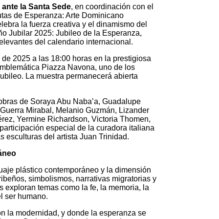
ante la Santa Sede
, en coordinación con el
Rutas de Esperanza: Arte Dominicano
ebra la fuerza creativa y el dinamismo del
Año Jubilar 2025: Jubileo de la Esperanza,
elevantes del calendario internacional.
de 2025 a las 18:00 horas en la prestigiosa
 emblemática Piazza Navona, uno de los
 Jubileo. La muestra permanecerá abierta
ne obras de Soraya Abu Naba’a, Guadalupe
 Guerra Mirabal, Melanio Guzmán, Lizander
érez, Yermine Richardson, Victoria Thomen,
articipación especial de la curadora italiana
s esculturas del artista Juan Trinidad.
ráneo
uaje plástico contemporáneo y la dimensión
aribeños, simbolismos, narrativas migratorias y
os exploran temas como la fe, la memoria, la
del ser humano.
on la modernidad, y donde la esperanza se