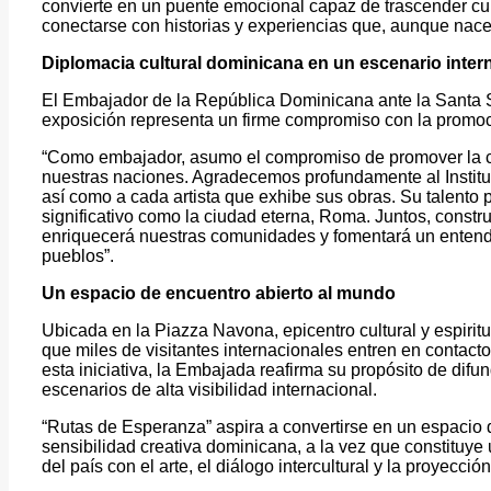
convierte en un puente emocional capaz de trascender cul
conectarse con historias y experiencias que, aunque nace
Diplomacia cultural dominicana en un escenario inter
El Embajador de la República Dominicana ante la Santa 
exposición representa un firme compromiso con la promoci
“Como embajador, asumo el compromiso de promover la cul
nuestras naciones. Agradecemos profundamente al Institu
así como a cada artista que exhibe sus obras. Su talento 
significativo como la ciudad eterna, Roma. Juntos, const
enriquecerá nuestras comunidades y fomentará un entend
pueblos”.
Un espacio de encuentro abierto al mundo
Ubicada en la Piazza Navona, epicentro cultural y espiritua
que miles de visitantes internacionales entren en contacto
esta iniciativa, la Embajada reafirma su propósito de difund
escenarios de alta visibilidad internacional.
“Rutas de Esperanza” aspira a convertirse en un espacio d
sensibilidad creativa dominicana, a la vez que constituy
del país con el arte, el diálogo intercultural y la proyecci