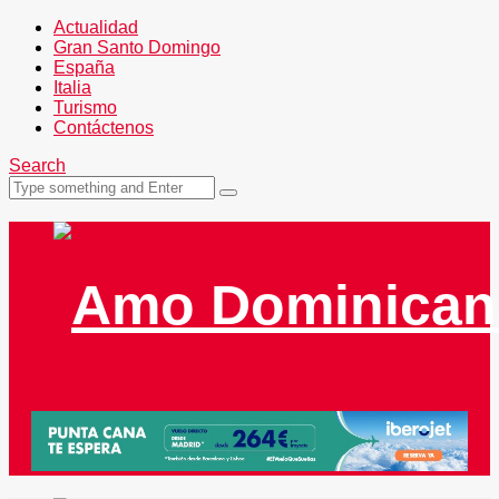
Actualidad
Gran Santo Domingo
España
Italia
Turismo
Contáctenos
Search