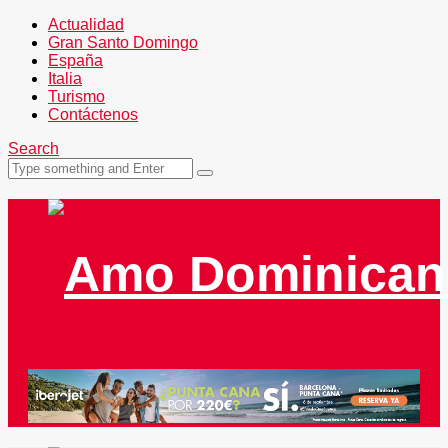
Actualidad
Gran Santo Domingo
España
Italia
Turismo
Contáctenos
Search