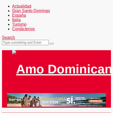
Actualidad
Gran Santo Domingo
España
Italia
Turismo
Contáctenos
Search