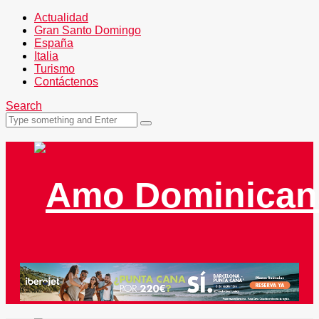
Actualidad
Gran Santo Domingo
España
Italia
Turismo
Contáctenos
Search