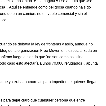
torio del Reino Unido. En la página 51 se añadió que «se
grosa». Aquí se entiende como peligrosa cuando ha sido
dido en un camión, no en vuelo comercial y sin el
tico.
cuando se debatía la ley de fronteras y asilo, aunque no
 blog de la organización Free Movement, especializada en
onfirmó luego diciendo que ‘no son cambios’, sino
n todo caso esto afectaría a unos 70.000 refugiados», apunta
les que ya existían «normas para impedir que quienes llegan
es para dejar claro que cualquier persona que entre