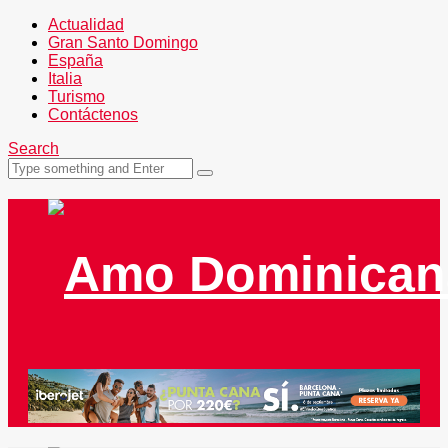
Actualidad
Gran Santo Domingo
España
Italia
Turismo
Contáctenos
Search