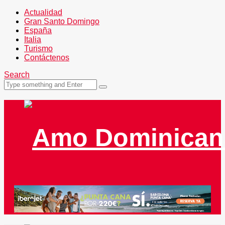
Actualidad
Gran Santo Domingo
España
Italia
Turismo
Contáctenos
Search