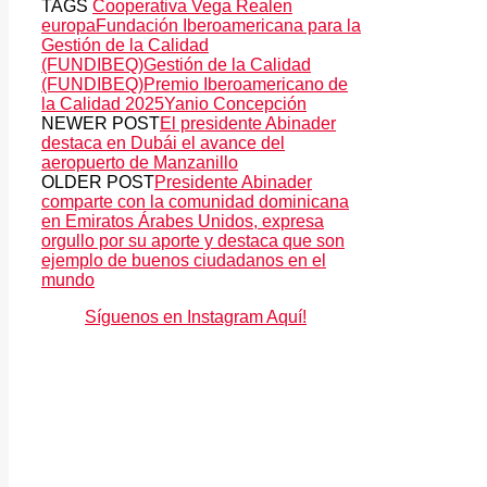
TAGS
Cooperativa Vega Real
en
europa
Fundación Iberoamericana para la
Gestión de la Calidad
(FUNDIBEQ)
Gestión de la Calidad
(FUNDIBEQ)
Premio Iberoamericano de
la Calidad 2025
Yanio Concepción
NEWER POST
El presidente Abinader
destaca en Dubái el avance del
aeropuerto de Manzanillo
OLDER POST
Presidente Abinader
comparte con la comunidad dominicana
en Emiratos Árabes Unidos, expresa
orgullo por su aporte y destaca que son
ejemplo de buenos ciudadanos en el
mundo
Síguenos en Instagram Aquí!