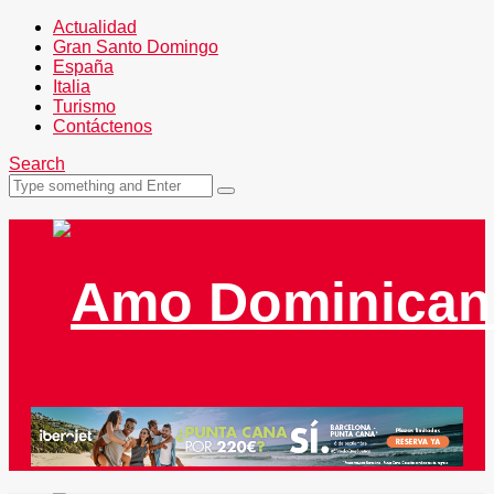
Actualidad
Gran Santo Domingo
España
Italia
Turismo
Contáctenos
Search