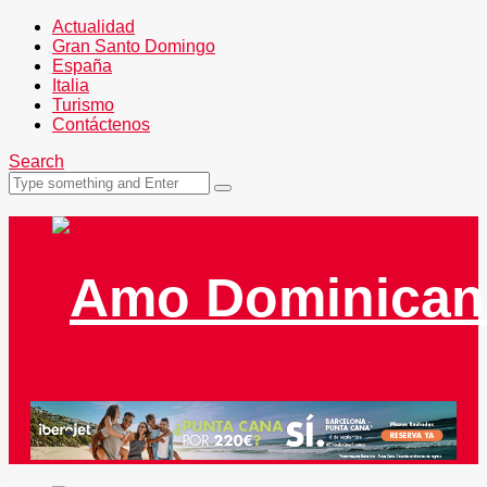
Actualidad
Gran Santo Domingo
España
Italia
Turismo
Contáctenos
Search