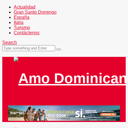
Actualidad
Gran Santo Domingo
España
Italia
Turismo
Contáctenos
Search