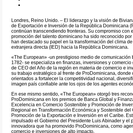
Londres, Reino Unido. – El liderazgo y la visión de Biviana
de Exportación e Inversión de la República Dominicana (P
continúan transcendiendo fronteras. Su compromiso con el
promoción del talento dominicano ha sido reconocido por 
han destacado su papel en la transformación del clima de 
extranjera directa (IED) hacia la República Dominicana.
«The European» -un prestigioso medio de comunicación br
1782- se especializa en finanzas, inversiones y comercio 
de CEO del Año de la región en materia de comercio e inv
su trabajo estratégico al frente de ProDominicana, donde
orientados a fortalecer la competitividad nacional, diversi
imagen país confiable ante los ojos de los agentes econ
En ese mismo sentido, «The European» otorgó tres recono
ProDominicana en los premios de Banca Global y Finanzas
Excelencia en Comercio Sostenible y Promoción de Invers
Regional en Transformación Económica y Sostenible del C
Promoción de la Exportación e Inversión en el Caribe. Est
impulsado el Gobierno del Presidente Luis Abinader y el p
innovadora que ha promovido ProDominicana, como agenci
comercio e inversiones de alto impacto.