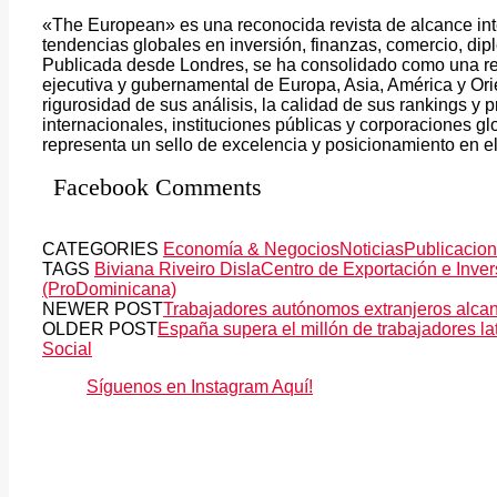
«The European» es una reconocida revista de alcance int
tendencias globales en inversión, finanzas, comercio, di
Publicada desde Londres, se ha consolidado como una ref
ejecutiva y gubernamental de Europa, Asia, América y Orie
rigurosidad de sus análisis, la calidad de sus rankings y p
internacionales, instituciones públicas y corporaciones 
representa un sello de excelencia y posicionamiento en el
Facebook Comments
CATEGORIES
Economía & Negocios
Noticias
Publicacion
TAGS
Biviana Riveiro Disla
Centro de Exportación e Inve
(ProDominicana)
NEWER POST
Trabajadores autónomos extranjeros alcan
OLDER POST
España supera el millón de trabajadores la
Social
Síguenos en Instagram Aquí!