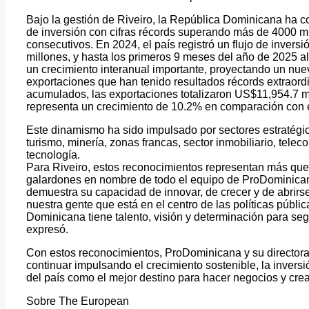
Bajo la gestión de Riveiro, la República Dominicana ha c
de inversión con cifras récords superando más de 4000 m
consecutivos. En 2024, el país registró un flujo de invers
millones, y hasta los primeros 9 meses del año de 2025 
un crecimiento interanual importante, proyectando un nuev
exportaciones que han tenido resultados récords extraordi
acumulados, las exportaciones totalizaron US$11,954.7 mi
representa un crecimiento de 10.2% en comparación con e
Este dinamismo ha sido impulsado por sectores estratégi
turismo, minería, zonas francas, sector inmobiliario, telec
tecnología.
Para Riveiro, estos reconocimientos representan más que
galardones en nombre de todo el equipo de ProDominican
demuestra su capacidad de innovar, de crecer y de abrirse
nuestra gente que está en el centro de las políticas públi
Dominicana tiene talento, visión y determinación para segu
expresó.
Con estos reconocimientos, ProDominicana y su directora
continuar impulsando el crecimiento sostenible, la invers
del país como el mejor destino para hacer negocios y cre
Sobre The European