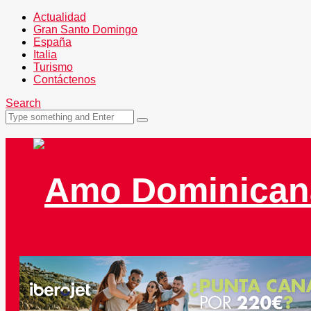
Actualidad
Gran Santo Domingo
España
Italia
Turismo
Contáctenos
Search