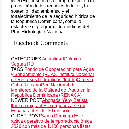
INDRHI consolida su compromiso con la
protección de los recursos hídricos, la
sostenibilidad ambiental y el
fortalecimiento de la seguridad hídrica de
la República Dominicana, como lo
establece el programa de medidas del
Plan Hidrológico Nacional.
Facebook Comments
CATEGORIES
Actualidad
Química
Segura RD
TAGS
Fondo de Cooperación para Agua
y Saneamiento (FCAS)
Instituto Nacional
de Recursos Hidráulicos (Indrhi)
Olmedo
Caba Romano
Red Nacional de
Monitoreo de la Calidad del Agua en la
República Dominicana (RENACA)
NEWER POST
Abogada Yeny Batista
llama a migrantes a regularizarse en
España antes del 30 de junio
OLDER POST
Santo Domingo Este
activa operativo de temporada ciclónica
2026 con más de 1,100 personas listas