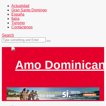
Actualidad
Gran Santo Domingo
España
Italia
Turismo
Contáctenos
Search