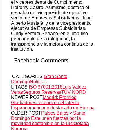
el vicepresidente de Cumplimiento,
Heiromy Castro. Asimismo, destaca el
respaldo del vicepresidente ejecutivo
senior de Empresas Subsidiarias, Juan
Alberto Mustafá, y de la vicepresidenta
ejecutiva de Empresas Subsidiarias,
Cindy Ventura Serrano, en el impulso
permanente de la integridad, la
transparencia y la mejora continua de la
institución.
Facebook Comments
CATEGORIES
Gran Santo
Domingo
Noticias
TAGS
ISO 37001:2016
Luis Valdez
Veras
Seguros Reservas
TÜV NORD
NEWER POST
Madrid: Premios
Gladiadores reconocen el talento
hispanoamericano destacado en Europa
OLDER POST
Países Bajos y Santo
Domingo Este unen fuerzas por la
movilidad sostenible en la Bicicletada
Naranja