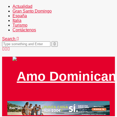
Actualidad
Gran Santo Domingo
España
Italia
Turismo
Contáctenos
Search