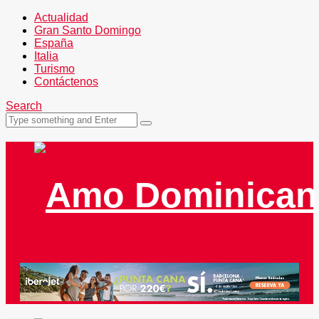
Actualidad
Gran Santo Domingo
España
Italia
Turismo
Contáctenos
Search