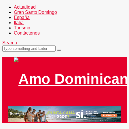
Actualidad
Gran Santo Domingo
España
Italia
Turismo
Contáctenos
Search