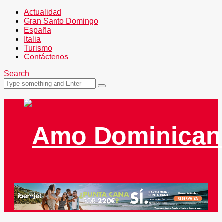
Actualidad
Gran Santo Domingo
España
Italia
Turismo
Contáctenos
Search