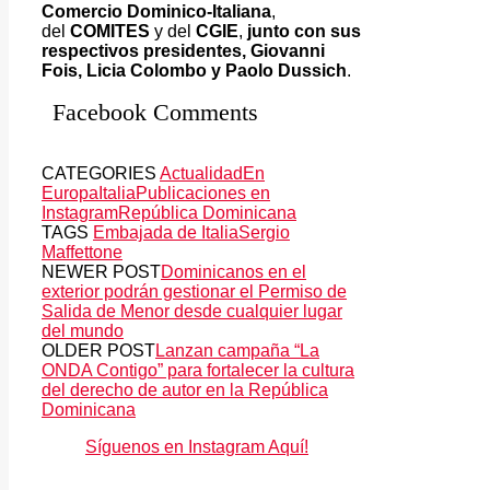
Comercio Dominico-Italiana
,
del
COMITES
y del
CGIE
,
junto con sus
respectivos presidentes, Giovanni
Fois, Licia Colombo y Paolo Dussich
.
Facebook Comments
CATEGORIES
Actualidad
En
Europa
Italia
Publicaciones en
Instagram
República Dominicana
TAGS
Embajada de Italia
Sergio
Maffettone
NEWER POST
Dominicanos en el
exterior podrán gestionar el Permiso de
Salida de Menor desde cualquier lugar
del mundo
OLDER POST
Lanzan campaña “La
ONDA Contigo” para fortalecer la cultura
del derecho de autor en la República
Dominicana
Síguenos en Instagram Aquí!