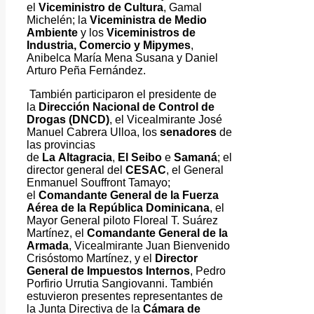
el
Viceministro de Cultura
, Gamal
Michelén; la
Viceministra de Medio
Ambiente
y los
Viceministros de
Industria, Comercio y Mipymes
,
Anibelca María Mena Susana y Daniel
Arturo Peña Fernández.
También participaron el presidente de
la
Dirección Nacional de Control de
Drogas (DNCD)
, el Vicealmirante José
Manuel Cabrera Ulloa, los
senadores
de
las provincias
de
La
Altagracia
,
El
Seibo
e
Samaná
; el
director general del
CESAC
, el General
Enmanuel Souffront Tamayo;
el
Comandante General de la Fuerza
Aérea de la República Dominicana
, el
Mayor General piloto Floreal T. Suárez
Martínez, el
Comandante General de la
Armada
, Vicealmirante Juan Bienvenido
Crisóstomo Martínez, y el
Director
General de Impuestos Internos
, Pedro
Porfirio Urrutia Sangiovanni. También
estuvieron presentes representantes de
la Junta Directiva de la
Cámara de