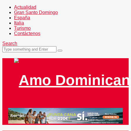
Actualidad
Gran Santo Domingo
España
Italia
Turismo
Contáctenos
Search