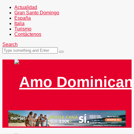
Actualidad
Gran Santo Domingo
España
Italia
Turismo
Contáctenos
Search