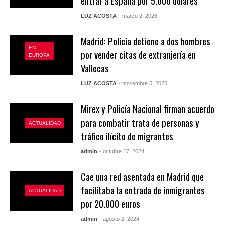
entrar a España por 5.000 dólares
LUZ ACOSTA
- marzo 2, 2026
Madrid: Policía detiene a dos hombres
EN
por vender citas de extranjería en
EUROPA
Vallecas
LUZ ACOSTA
- noviembre 5, 2025
Mirex y Policía Nacional firman acuerdo
para combatir trata de personas y
ACTUALIDAD
tráfico ilícito de migrantes
admin
- octubre 17, 2024
Cae una red asentada en Madrid que
facilitaba la entrada de inmigrantes
ACTUALIDAD
por 20.000 euros
admin
- agosto 2, 2024