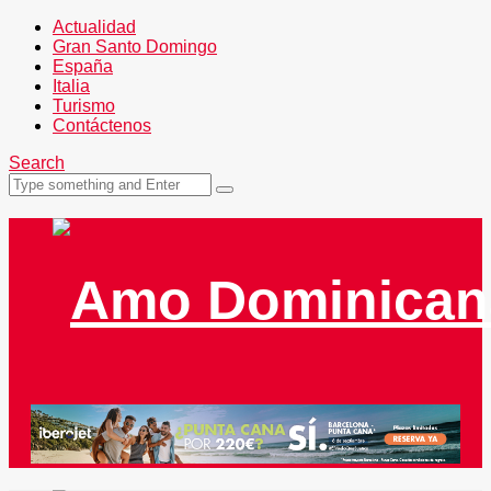
Actualidad
Gran Santo Domingo
España
Italia
Turismo
Contáctenos
Search