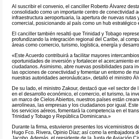
Al suscribir el convenio, el canciller Roberto Álvarez d
consolidado como un importante centro de conectividad aér
infraestructura aeroportuaria, la apertura de nuevas rutas 
comercial, posicionando al país como un hub estratégico e
El canciller también resaltó que Trinidad y Tobago repres
profundizando la integración regional del Caribe, al com
áreas como comercio, turismo, logística, energía y desarro
«Este Acuerdo contribuirá a facilitar mayores intercambio
oportunidades de inversión y fortalecer el acercamiento e
ciudadanos. Asimismo, abre nuevas posibilidades para inc
las opciones de conectividad y fomentar un entorno de may
nuestras autoridades aeronáuticas», detalló el ministro Ál
De su lado, el ministro Zakour, destacó que «el sector d
en el desarrollo económico, el comercio, el turismo, la inve
un marco de Cielos Abiertos, nuestros países están crea
aerolíneas, las empresas y los ciudadanos por igual. Este 
los servicios aéreos, fomentará la competencia en el trans
Trinidad y Tobago y República Dominicana.»
Durante la firma, estuvieron presentes los viceministros 
Hugo Fco. Rivera, Opinio Díaz; así como la embajadora 
Jacobo. Además, el presidente de la Junta de Aviación Civ