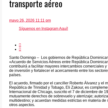
transporte aéreo
mayo 26, 2026 11:11 pm
Síguenos en Instagram Aquí!
Santo Domingo – Los gobiernos de República Dominicana 
«Acuerdo de Servicios Aéreos entre República Dominican
contribuirá a facilitar mayores intercambios comerciales 
de inversión y fortalecer el acercamiento entre los sect
países.
El acuerdo, firmado por el canciller Roberto Álvarez y el m
República de Trinidad y Tobago, Eli Zakour, es complemen
Internacional de Chicago, suscrito el 7 de diciembre de 1
mutuamente derechos de sobrevuelo y aterrizaje; autorizan
multidestino; y acuerdan medidas estrictas en materia de s
otros aspectos.