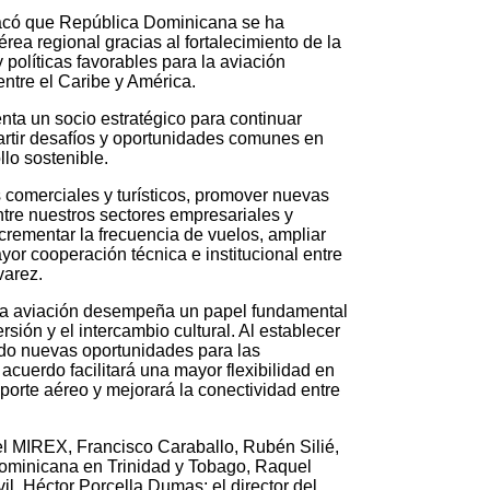
estacó que República Dominicana se ha
ea regional gracias al fortalecimiento de la
y políticas favorables para la aviación
ntre el Caribe y América.
enta un socio estratégico para continuar
partir desafíos y oportunidades comunes en
llo sostenible.
s comerciales y turísticos, promover nuevas
ntre nuestros sectores empresariales y
rementar la frecuencia de vuelos, ampliar
or cooperación técnica e institucional entre
varez.
e la aviación desempeña un papel fundamental
rsión y el intercambio cultural. Al establecer
ndo nuevas oportunidades para las
acuerdo facilitará una mayor flexibilidad en
porte aéreo y mejorará la conectividad entre
del MIREX, Francisco Caraballo, Rubén Silié,
dominicana en Trinidad y Tobago, Raquel
il, Héctor Porcella Dumas; el director del