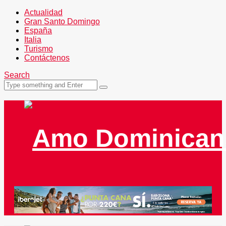
Actualidad
Gran Santo Domingo
España
Italia
Turismo
Contáctenos
Search