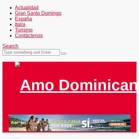
Actualidad
Gran Santo Domingo
España
Italia
Turismo
Contáctenos
Search