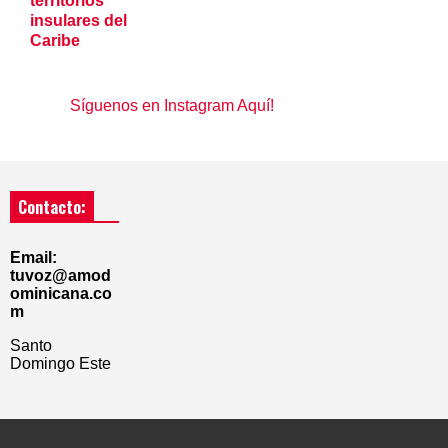
territorios
insulares del
Caribe
Síguenos en Instagram Aquí!
Contacto:
Email:
tuvoz@amod
ominicana.co
m
Santo
Domingo Este