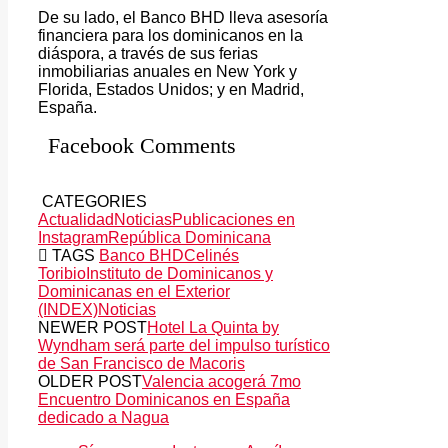
De su lado, el Banco BHD lleva asesoría
financiera para los dominicanos en la
diáspora, a través de sus ferias
inmobiliarias anuales en New York y
Florida, Estados Unidos; y en Madrid,
España.
Facebook Comments
CATEGORIES
Actualidad
Noticias
Publicaciones en
Instagram
República Dominicana
TAGS
Banco BHD
Celinés
Toribio
Instituto de Dominicanos y
Dominicanas en el Exterior
(INDEX)
Noticias
NEWER POST
Hotel La Quinta by
Wyndham será parte del impulso turístico
de San Francisco de Macoris
OLDER POST
Valencia acogerá 7mo
Encuentro Dominicanos en España
dedicado a Nagua