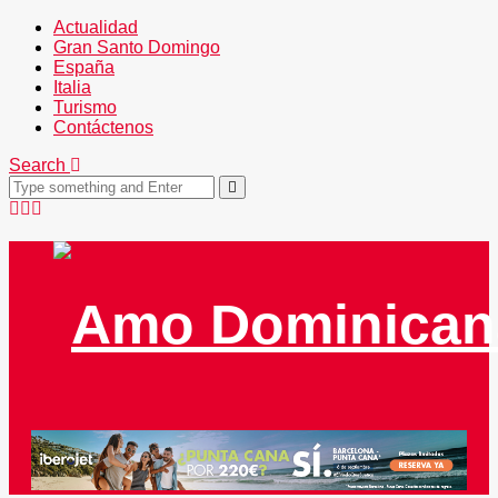
Actualidad
Gran Santo Domingo
España
Italia
Turismo
Contáctenos
Search