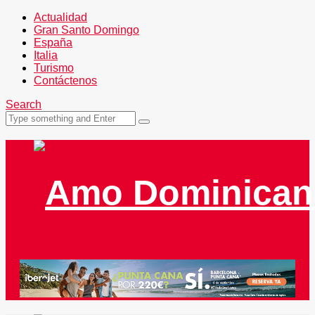
Actualidad
Gran Santo Domingo
España
Italia
Turismo
Contáctenos
Search