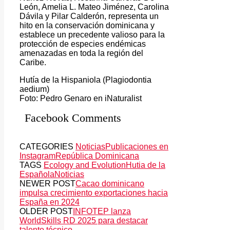
León, Amelia L. Mateo Jiménez, Carolina
Dávila y Pilar Calderón, representa un
hito en la conservación dominicana y
establece un precedente valioso para la
protección de especies endémicas
amenazadas en toda la región del
Caribe.
Hutía de la Hispaniola (Plagiodontia
aedium)
Foto: Pedro Genaro en iNaturalist
Facebook Comments
CATEGORIES
Noticias
Publicaciones en
Instagram
República Dominicana
TAGS
Ecology and Evolution
Hutia de la
Española
Noticias
NEWER POST
Cacao dominicano
impulsa crecimiento exportaciones hacia
España en 2024
OLDER POST
INFOTEP lanza
WorldSkills RD 2025 para destacar
talento técnico