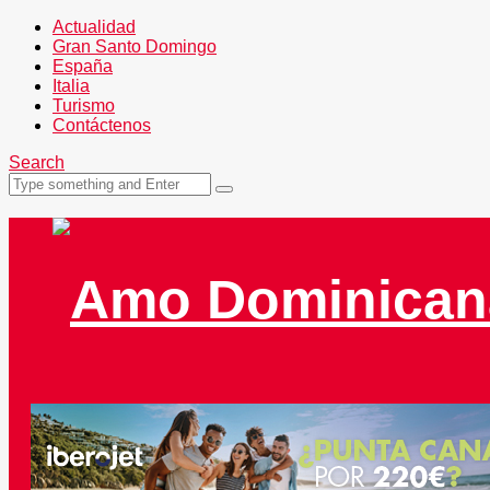
Actualidad
Gran Santo Domingo
España
Italia
Turismo
Contáctenos
Search