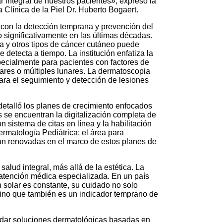
 integral de nuestros pacientes», expresó la
 Clínica de la Piel Dr. Huberto Bogaert.
 con la detección temprana y prevención del
significativamente en las últimas décadas.
 y otros tipos de cáncer cutáneo puede
e detecta a tiempo. La institución enfatiza la
ecialmente para pacientes con factores de
iares o múltiples lunares. La dermatoscopia
ara el seguimiento y detección de lesiones
 detalló los planes de crecimiento enfocados
es se encuentran la digitalización completa de
 sistema de citas en línea y la habilitación
ermatología Pediátrica; el área para
rán renovadas en el marco de estos planes de
alud integral, más allá de la estética. La
 atención médica especializada. En un país
solar es constante, su cuidado no solo
ino que también es un indicador temprano de
rindar soluciones dermatológicas basadas en