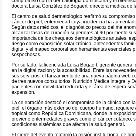
compromiso con la dermatología dominicana y el bienestar
doctora Luisa González de Bogaert, directora médica de la
El centro de salud dermatológico reafirmó su compromiso
cáncer de piel, enfermedad cuya incidencia ha aumentado 
Según datos médicos, el diagnóstico precoz del melanoma
alcanzar tasas de curación superiores al 90 por ciento si s
importancia de los chequeos dermatológicos anuales, esp
riesgo como exposición solar crónica, antecedentes famil
digital y el mapeo corporal son herramientas esenciales p
sospechosas.
Por su lado, la licenciada Luisa Bogaert, gerente general
en la digitalización y la accesibilidad. Entre las novedad
sus servicios, el lanzamiento de una nueva página web con
de tres nuevos consultorios: Nutrición Médica Integral y D
pacientes con movilidad reducida y el área de espera se
expansión.
La celebración destacó el compromiso de la clínica con la s
piel, el órgano más extenso del cuerpo humano, requiere
tropical como República Dominicana, donde la exposición 
previene enfermedades graves como el cáncer cutáneo, s
condiciones sistémicas que afectan la salud general.
El cierre del evento reafirmó la misión institucional de b