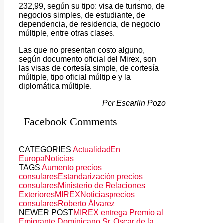
232,99, según su tipo: visa de turismo, de
negocios simples, de estudiante, de
dependencia, de residencia, de negocio
múltiple, entre otras clases.
Las que no presentan costo alguno,
según documento oficial del Mirex, son
las visas de cortesía simple, de cortesía
múltiple, tipo oficial múltiple y la
diplomática múltiple.
Por Escarlin Pozo
Facebook Comments
CATEGORIES
Actualidad
En
Europa
Noticias
TAGS
Aumento precios
consulares
Estandarización precios
consulares
Ministerio de Relaciones
Exteriores
MIREX
Noticias
precios
consulares
Roberto Álvarez
NEWER POST
MIREX entrega Premio al
Emigrante Dominicano Sr. Oscar de la