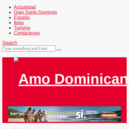
Actualidad
Gran Santo Domingo
España
Italia
Turismo
Contáctenos
Search