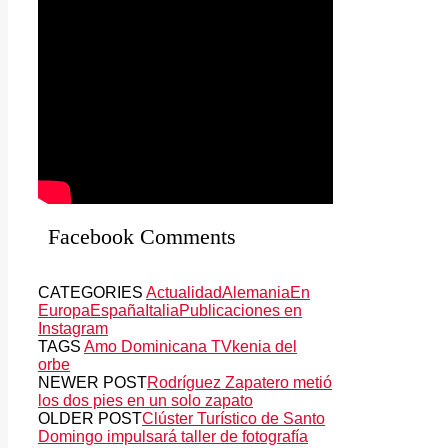
Facebook Comments
CATEGORIES
Actualidad
Alemania
En
Europa
España
Italia
Publicaciones en
Instagram
TAGS
Amo Dominicana TV
kenia del
orbe
NEWER POST
Rodríguez Zapatero metió
los dos pies en un solo zapato
OLDER POST
Clúster Turístico de Santo
Domingo impulsará taller de fotografía