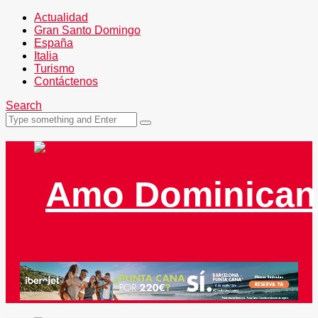
Actualidad
Gran Santo Domingo
España
Italia
Turismo
Contáctenos
Search