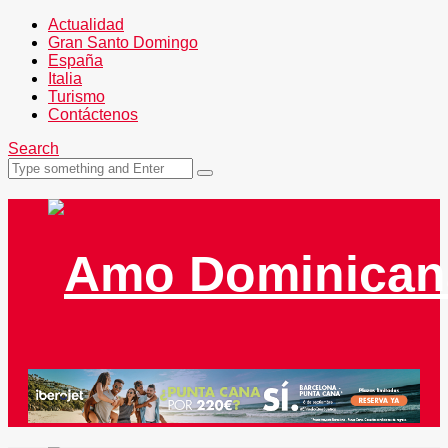
Actualidad
Gran Santo Domingo
España
Italia
Turismo
Contáctenos
Search