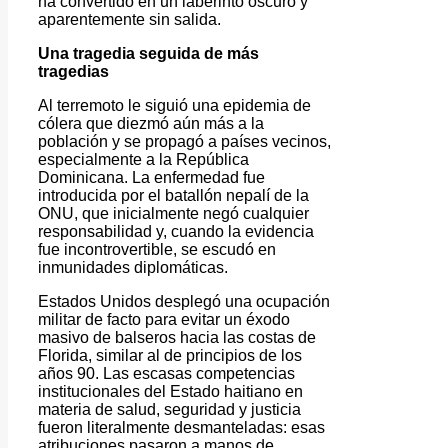
ha convertido en un laberinto oscuro y
aparentemente sin salida.
Una tragedia seguida de más
tragedias
Al terremoto le siguió una epidemia de
cólera que diezmó aún más a la
población y se propagó a países vecinos,
especialmente a la República
Dominicana. La enfermedad fue
introducida por el batallón nepalí de la
ONU, que inicialmente negó cualquier
responsabilidad y, cuando la evidencia
fue incontrovertible, se escudó en
inmunidades diplomáticas.
Estados Unidos desplegó una ocupación
militar de facto para evitar un éxodo
masivo de balseros hacia las costas de
Florida, similar al de principios de los
años 90. Las escasas competencias
institucionales del Estado haitiano en
materia de salud, seguridad y justicia
fueron literalmente desmanteladas: esas
atribuciones pasaron a manos de