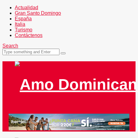
Actualidad
Gran Santo Domingo
España
Italia
Turismo
Contáctenos
Search