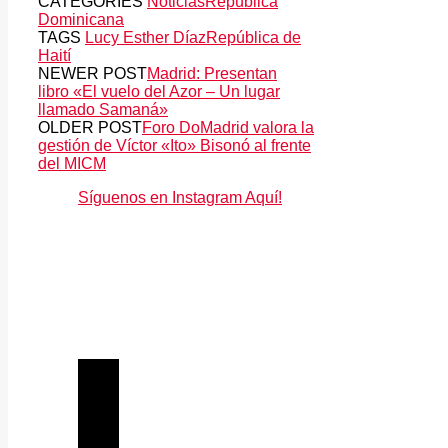
CATEGORIES
Noticias
República
Dominicana
TAGS
Lucy Esther Díaz
República de
Haití
NEWER POST
Madrid: Presentan
libro «El vuelo del Azor – Un lugar
llamado Samaná»
OLDER POST
Foro DoMadrid valora la
gestión de Víctor «Ito» Bisonó al frente
del MICM
Síguenos en Instagram Aquí!