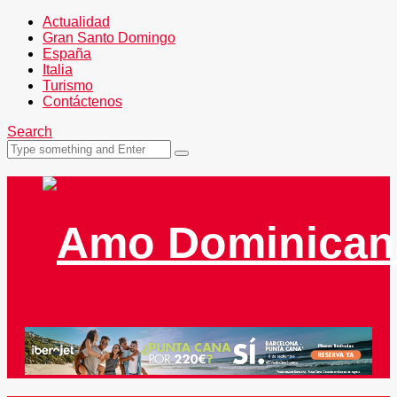
Actualidad
Gran Santo Domingo
España
Italia
Turismo
Contáctenos
Search