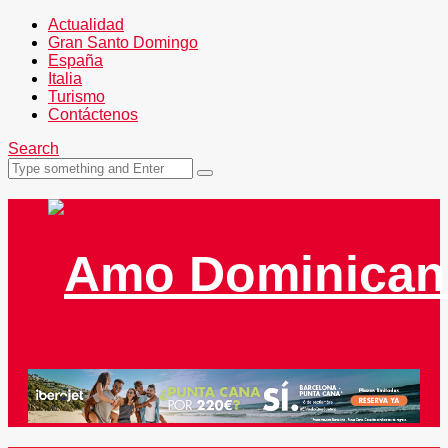
Actualidad
Gran Santo Domingo
España
Italia
Turismo
Contáctenos
Search