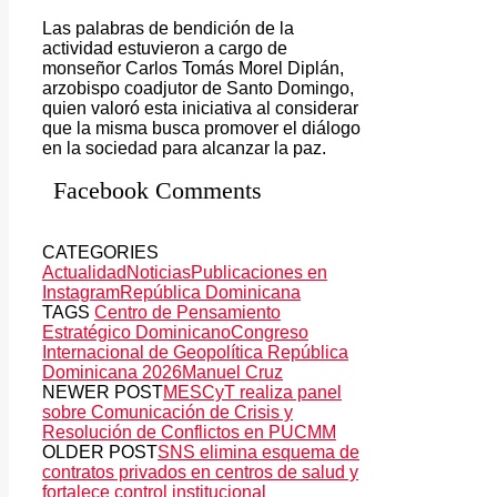
Las palabras de bendición de la
actividad estuvieron a cargo de
monseñor Carlos Tomás Morel Diplán,
arzobispo coadjutor de Santo Domingo,
quien valoró esta iniciativa al considerar
que la misma busca promover el diálogo
en la sociedad para alcanzar la paz.
Facebook Comments
CATEGORIES
Actualidad
Noticias
Publicaciones en
Instagram
República Dominicana
TAGS
Centro de Pensamiento
Estratégico Dominicano
Congreso
Internacional de Geopolítica República
Dominicana 2026
Manuel Cruz
NEWER POST
MESCyT realiza panel
sobre Comunicación de Crisis y
Resolución de Conflictos en PUCMM
OLDER POST
SNS elimina esquema de
contratos privados en centros de salud y
fortalece control institucional