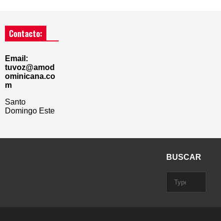
Contacto:
Email:
tuvoz@amod
ominicana.co
m
Santo
Domingo Este
BUSCAR