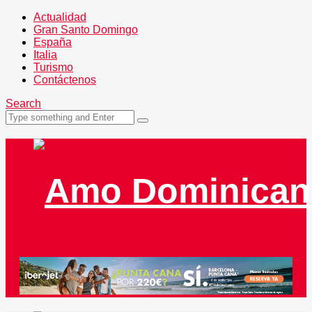
Actualidad
Gran Santo Domingo
España
Italia
Turismo
Contáctenos
Search