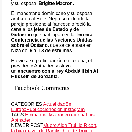
y su esposa,
Brigitte Macron.
El mandatario dominicano y su esposa
arribaron al Hotel Negresco, donde la
pareja presidencial francesa ofreció la
cena a los
jefes de Estado y de
Gobierno
que participan en la
Tercera
Conferencia de las Naciones Unidas
sobre el Océano
, que se celebrará en
Niza del
9 al 13 de este mes.
Previo a su participación en la cena, el
presidente Abinader sostuvo
un
encuentro con el rey Abdalá II bin Al
Hussein de Jordania.
Facebook Comments
CATEGORIES
Actualidad
En
Europa
Publicaciones en Instagram
TAGS
Emmanuel Macron
en europa
Luis
Abinader
NEWER POST
Muere Aida Trujillo Ricart,
la hija mayor de Ramfis, hijo de Trujillo