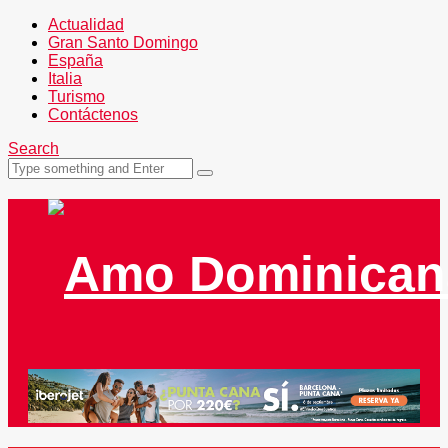
Actualidad
Gran Santo Domingo
España
Italia
Turismo
Contáctenos
Search