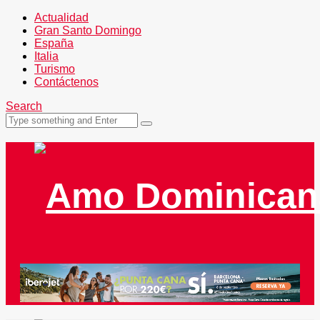
Actualidad
Gran Santo Domingo
España
Italia
Turismo
Contáctenos
Search