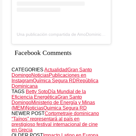
Una publicación compartida de AmoDominicana (@amodominicana)
Facebook Comments
CATEGORIES
Actualidad
Gran Santo
Domingo
Noticias
Publicaciones en
Instagram
Química Segura RD
República
Dominicana
TAGS
Betty Soto
Día Mundial de la
Eficiencia Energética
Gran Santo
Domingo
Ministerio de Energía y Minas
(MEM)
Noticias
Quimica Segura RD
NEWER POST
Cortometraje dominicano
“Taínos” representará al país en
prestigioso festival internacional de cine
en Grecia
OLDER POST
Impacto Latino en Europa