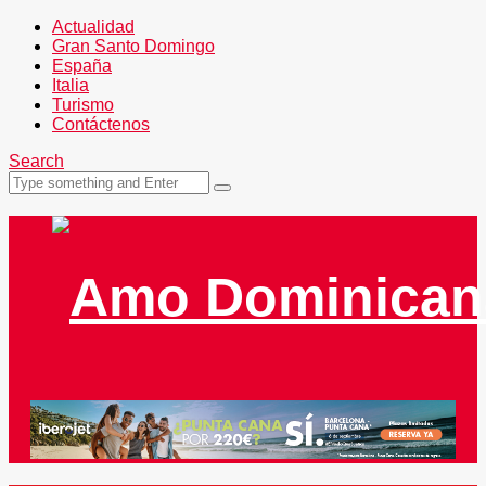
Actualidad
Gran Santo Domingo
España
Italia
Turismo
Contáctenos
Search